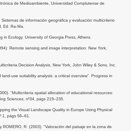
ectrónica de Medioambiente, Universidad Complutense de
istemas de información geográfica y evaluación multicriterio
id, Ed. Ra-Ma.
in Ecology. University of Georgia Press, Athens.
94): Remote sensing and image interpretation. New York,
criteria Decision Analysis. New York, John Wiley & Sons, Inc.
d-use suitability analysis: a critical overview”. Progress in
 “Multicriteria spatial allocation of educational resources:
ing Sciences, nº34, págs 219–235.
ping the Visual Landscape Quality in Europe Using Physical
nº.1, págs 56–61.
ROMERO, R. (2003): “Valoración del paisaje en la zona de