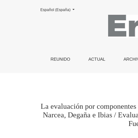
Cambiar el idioma. El actual es:
Español (España)
La evaluación por componentes aplicada al estu
REUNIDO
ACTUAL
ARCHI
La evaluación por componentes ap
Narcea, Degaña e Ibias / Evalua
Fue