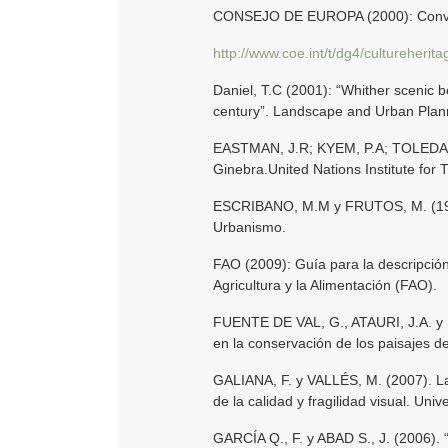
CONSEJO DE EUROPA (2000): Conven
http://www.coe.int/t/dg4/cultureheri
Daniel, T.C (2001): “Whither scenic 
century”. Landscape and Urban Plan
EASTMAN, J.R; KYEM, P.A; TOLEDANO,
Ginebra.United Nations Institute for
ESCRIBANO, M.M y FRUTOS, M. (1987)
Urbanismo.
FAO (2009): Guía para la descripció
Agricultura y la Alimentación (FAO).
FUENTE DE VAL, G., ATAURI, J.A. y DE
en la conservación de los paisajes d
GALIANA, F. y VALLÉS, M. (2007). La 
de la calidad y fragilidad visual. Un
GARCÍA Q., F. y ABAD S., J. (2006). “