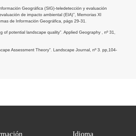
formación Geográfica (SIG)-teledetección y evaluación
 evaluación de impacto ambiental (EIA)”, Memorias XI
emas de Información Geográfica, págs 29-31.
g of potential landscape quality”. Applied Geography , nº 31,
cape Assessment Theory”. Landscape Journal, nº 3. pp,104-
rmación
Idioma