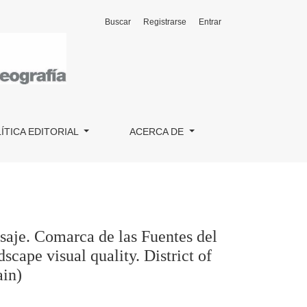
Buscar
Registrarse
Entrar
l Narcea, Degaña e Ibias / Evaluation by component applied to t
ÍTICA EDITORIAL
ACERCA DE
isaje. Comarca de las Fuentes del
cape visual quality. District of
ain)