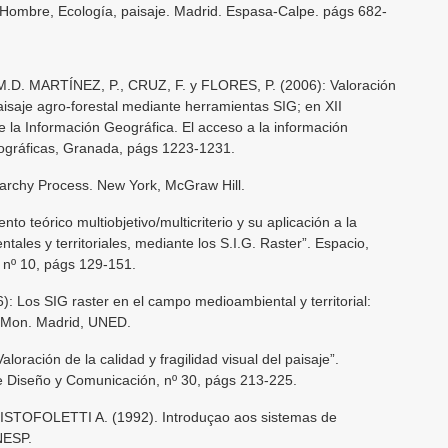
. Hombre, Ecología, paisaje. Madrid. Espasa-Calpe. págs 682-
.D. MARTÍNEZ, P., CRUZ, F. y FLORES, P. (2006): Valoración
 paisaje agro-forestal mediante herramientas SIG; en XII
 la Información Geográfica. El acceso a la información
eográficas, Granada, págs 1223-1231.
rarchy Process. New York, McGraw Hill.
o teórico multiobjetivo/multicriterio y su aplicación a la
ales y territoriales, mediante los S.I.G. Raster”. Espacio,
 nº 10, págs 129-151.
 Los SIG raster en el campo medioambiental y territorial:
iraMon. Madrid, UNED.
oración de la calidad y fragilidad visual del paisaje”.
e Diseño y Comunicación, nº 30, págs 213-225.
STOFOLETTI A. (1992). Introduçao aos sistemas de
NESP.