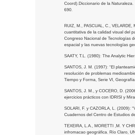
Coord).Diccionario de la Naturaleza
690.
RUIZ, M., PASCUAL, C., VELARDE, M
cuantitativa de la calidad visual del
Congreso Nacional de Tecnologías de
espacial y las nuevas tecnologías g
SAATY, T.L. (1980): The Analytic Hie
SANTOS, J. M. (1997): “El planteamient
resolución de problemas medioambient
Tiempo y Forma, Serie VI, Geografía
SANTOS, J. M., y COCERO, D. (2006):
ejercicios prácticos con IDRISI y M
SOLARI, F. y CAZORLA, L. (2009): “Val
Cuadernos del Centro de Estudios d
TEXEIRA, L.A., MORETTI ,M. Y CHRI
infromacao geográfica. Río Claro, U