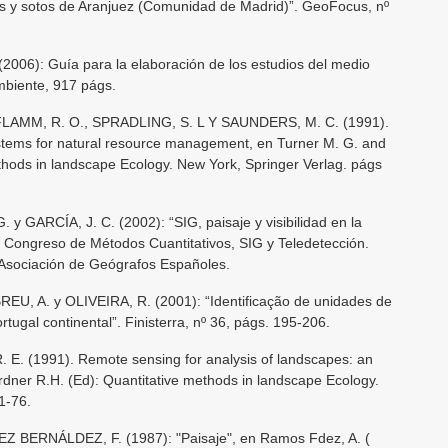
les y sotos de Aranjuez (Comunidad de Madrid)”. GeoFocus, nº
6): Guía para la elaboración de los estudios del medio
Ambiente, 917 págs.
LAMM, R. O., SPRADLING, S. L Y SAUNDERS, M. C. (1991).
systems for natural resource management, en Turner M. G. and
thods in landscape Ecology. New York, Springer Verlag. págs
 GARCÍA, J. C. (2002): “SIG, paisaje y visibilidad en la
Congreso de Métodos Cuantitativos, SIG y Teledetección.
d-Asociación de Geógrafos Españoles.
, A. y OLIVEIRA, R. (2001): “Identificação de unidades de
ugal continental”. Finisterra, nº 36, págs. 195-206.
E. (1991). Remote sensing for analysis of landscapes: an
rdner R.H. (Ed): Quantitative methods in landscape Ecology.
1-76.
ERNÁLDEZ, F. (1987): "Paisaje", en Ramos Fdez, A. (