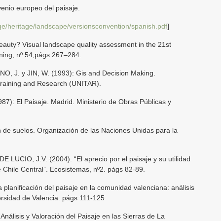
io europeo del paisaje.
tage/heritage/landscape/versionsconvention/spanish.pdf
]
beauty? Visual landscape quality assessment in the 21st
ning, nº 54,págs 267–284.
 J. y JIN, W. (1993): Gis and Decision Making.
 Training and Research (UNITAR).
: El Paisaje. Madrid. Ministerio de Obras Públicas y
n de suelos. Organización de las Naciones Unidas para la
 LUCIO, J.V. (2004). “El aprecio por el paisaje y su utilidad
e Chile Central”. Ecosistemas, nº2. págs 82-89.
planificación del paisaje en la comunidad valenciana: análisis
iversidad de Valencia. págs 111-125
Análisis y Valoración del Paisaje en las Sierras de La