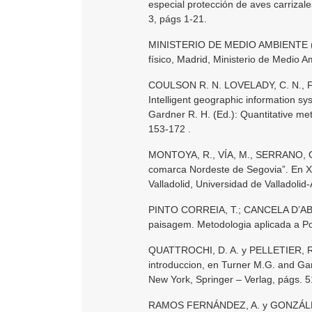
especial protección de aves carriza
3, págs 1-21.
MINISTERIO DE MEDIO AMBIENTE (200
físico, Madrid, Ministerio de Medio 
COULSON R. N. LOVELADY, C. N., F
Intelligent geographic information 
Gardner R. H. (Ed.): Quantitative me
153-172 .
MONTOYA, R., VÍA, M., SERRANO, G. y
comarca Nordeste de Segovia”. En X 
Valladolid, Universidad de Valladoli
PINTO CORREIA, T.; CANCELA D’ABREU
paisagem. Metodologia aplicada a Port
QUATTROCHI, D. A. y PELLETIER, R. 
introduccion, en Turner M.G. and Ga
New York, Springer – Verlag, págs. 5
RAMOS FERNÁNDEZ, A. y GONZÁLEZ B