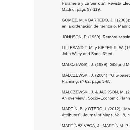
Paramera y La Serrota”. Revista El
Madrid, págs 97-119.
GÓMEZ, M. y BARREDO, J. I (2005): S
en la ordenación del territorio. Madr
JONHSON, P. (1969). Remote sensing 
LILLESAND T. M. y KIEFER R. W. (19
John Wiley and Sons, 3ª ed.
MALCZEWSKI, J. (1999): GIS and Multi
MALCZEWSKI, J. (2004): “GIS-based lan
Planning, nº 62, págs 3-65.
MALCZEWSKI, J. & JACKSON, M. (2000).
An overview”. Socio–Economic Plann
MARTÍN, B. y OTERO, I. (2012): “Map
Attributes”. Journal of Maps, Vol. 8, 
MARTÍNEZ VEGA, J., MARTÍN M. P. y 