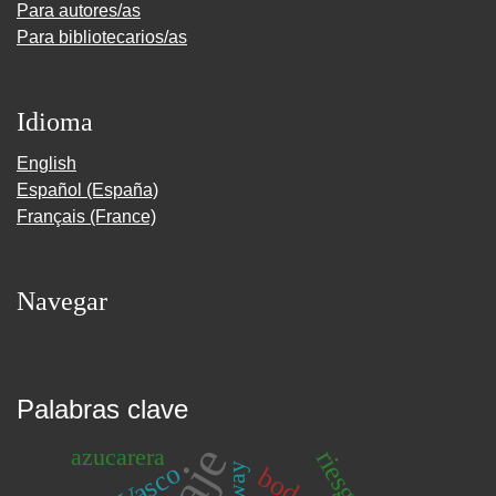
Para autores/as
Para bibliotecarios/as
Idioma
English
Español (España)
Français (France)
Navegar
Palabras clave
azucarera