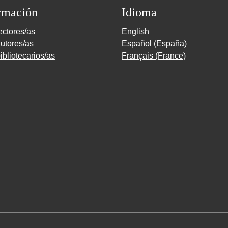
rmación
Idioma
ectores/as
English
utores/as
Español (España)
ibliotecarios/as
Français (France)