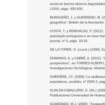
social en barrios obreros degradado
LXXIX, págs. 459-500.
BURGUEÑO, J. y GUERRENO, M. (2014
geográfica", Boletín de la Asociació
COSTA, T. y REMOALDO, P. (2012): "
população portuguesa e as suas impl
journal, nº 4, págs. 33-55.
DE LA TORRE, H. (ccord.) (1998): Esp
DOMINGO, A. y CABRÉ, A. (2015): “La
prospectivos”, en TORRES ALBERO, C.
Investigaciones Sociológicas, Madrid
GHÉKIÈRE, J.F. (2000):“Le vieilliss
populations, sociétés, nº 2000-3, pá
GUALDA CABALLERO, E. (Dir.) (2008): 
Publicaciones Universidad de Huelva
GUARDADO, M.J. (2000): "A especifi