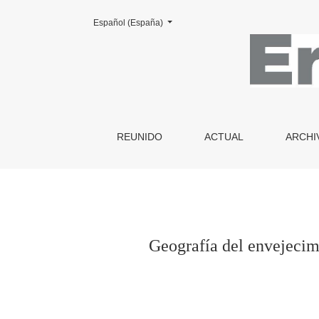
Cambiar el idioma. El actual es:
Español (España)
Geografía del envejecimiento en España y Port
REUNIDO
ACTUAL
ARCHI
Geografía del envejecim