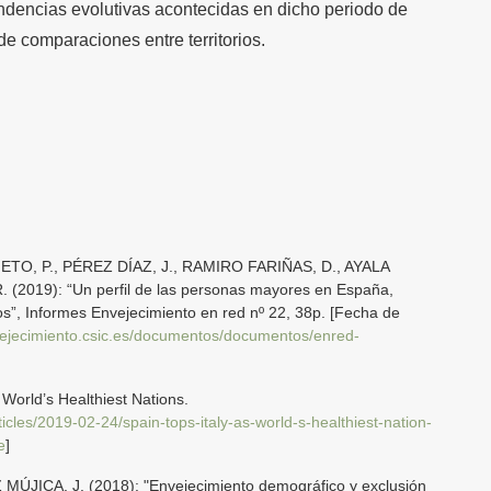
endencias evolutivas acontecidas en dicho periodo de
e comparaciones entre territorios.
TO, P., PÉREZ DÍAZ, J., RAMIRO FARIÑAS, D., AYALA
2019): “Un perfil de las personas mayores en España,
os”, Informes Envejecimiento en red nº 22, 38p. [Fecha de
nvejecimiento.csic.es/documentos/documentos/enred-
rld’s Healthiest Nations.
cles/2019-02-24/spain-tops-italy-as-world-s-healthiest-nation-
e
]
ICA, J. (2018): "Envejecimiento demográfico y exclusión