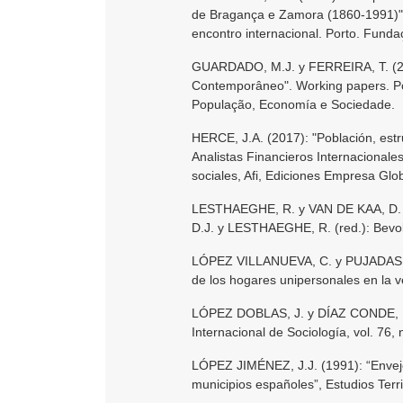
de Bragança e Zamora (1860-1991)",
encontro internacional. Porto. Funda
GUARDADO, M.J. y FERREIRA, T. (200
Contemporâneo". Working papers. P
População, Economía e Sociedade.
HERCE, J.A. (2017): "Población, est
Analistas Financieros Internacionale
sociales, Afi, Ediciones Empresa Glo
LESTHAEGHE, R. y VAN DE KAA, D. J.
D.J. y LESTHAEGHE, R. (red.): Bevol
LÓPEZ VILLANUEVA, C. y PUJADAS, I. 
de los hogares unipersonales en la v
LÓPEZ DOBLAS, J. y DÍAZ CONDE, M.P.
Internacional de Sociología, vol. 76, n
LÓPEZ JIMÉNEZ, J.J. (1991): “Enveje
municipios españoles”, Estudios Terri