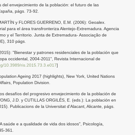
el envejecimiento de la población: el futuro de las
España, págs. 73-92.
ARTÍN y FLORES GUERRENO, E.M. (2006): Geoalex.
rial para el área transfronteriza Alentejo-Extremadura. Agencia
mo y el Territorio. Junta de Extremadura- Associação de
DE), 310 págs.
5): "Bienestar y patrones residenciales de la población que
opa occidental, 2004-2011", Revista Internacional de
org/10.3989/ris.2015.73.3.e017
]
lation Ageing 2017 (highlights), New York, United Nations
fairs, Population Division.
desafíos del progresivo envejecimiento de la población de
, J.D. y CUTILLAS ORGILÉS, E. (eds.): La población en
). Publicacions de la Universitat d'Alacant, Alicante, págs.
 saúde e a qualidade de vida dos idosos", Psicología,
345-361.