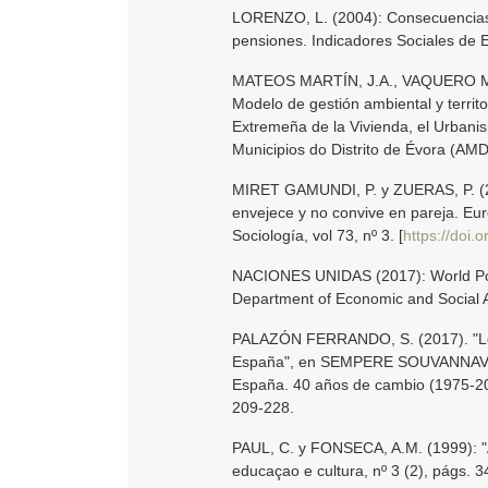
LORENZO, L. (2004): Consecuencias d
pensiones. Indicadores Sociales de 
MATEOS MARTÍN, J.A., VAQUERO M
Modelo de gestión ambiental y territo
Extremeña de la Vivienda, el Urbanis
Municipios do Distrito de Évora (AM
MIRET GAMUNDI, P. y ZUERAS, P. (201
envejece y no convive en pareja. Eur
Sociología, vol 73, nº 3. [
https://doi.
NACIONES UNIDAS (2017): World Popu
Department of Economic and Social Af
PALAZÓN FERRANDO, S. (2017). "Los 
España", en SEMPERE SOUVANNAVONG
España. 40 años de cambio (1975-2015
209-228.
PAUL, C. y FONSECA, A.M. (1999): "A
educaçao e cultura, nº 3 (2), págs. 