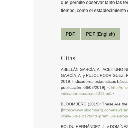
que permite observar tanto las t
tiempo, como el establecimiento d
PDF
PDF (English)
Citas
ABELLÁN GARCÍA, A.; ACEITUNO NIE
GARCÍA, A. y PUJOL RODRÍGUEZ, R. (
2019. Indicadores estadísticos básic
publicación: 06/03/2019]. <
http://e
indicadoresbasicos2019.pdf
>
BLOOMBERG (2019): These Are the Wo
[
https://www.bloomberg.com/news/arti
while-u-s-slips?srnd=premium-europ
BOLDU HERNÁNDEZ, J. y DOMÍNEZ MÚJ