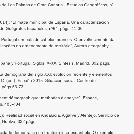
s de Las Palmas de Gran Canaria", Estudios Geográficos, nº
): "El mapa municipal de España. Una caracterización
n de Geógrafos Españoles, nº64, págs. 11-36.
Portugal um país de cabelos brancos: O envelhecimento da
icações no ordenamento do território", Aurora geography
aña y Portugal. Siglos IX-XX, Síntesis, Madrid, 392 págs.
 demografía del siglo XXI: evolución reciente y elementos
 (ed.): España 2015. Situación social. Centro de
, págs 63-73.
ement démographique: méthodes d’analyse”, Espace,
gs. 483-494.
Realidad social en Andalucía, Algarve y Alentejo. Servicio de
, Huelva, 332 págs.
cidade demográfica da fronteira luso-espanhola. O exemplo