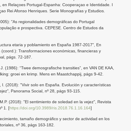
 en Relaçoes Portugal-Espanha: Cooperaçao e Identidade. I
çao Rei Afonso Henriques. Serie Monografías y Estudios.
5): "As regionalidades demográficas do Portugal
opulação e prospectiva. CEPESE. Centro de Estudos da
ructura etaria y poblamiento en España 1987-2017", En
s (coord.): Transformaciones económicas, financieras y
bal, págs. 72-187.
 (1986): “Twee demosgrafische transities”, en VAN DE KAA,
king: groei en krimp. Mens en Maastchappij, págs 9-42.
(2018): "Vivir solo en España. Evolución y características
ejez", Panorama Social, nº 28, págs 93-115.
 (2018): "El sentimiento de soledad en la vejez", Revista
º 1. [
https://doi.org/10.3989/ris.2018.76.1.16.164
]
cimiento, tamaño demográfico y sector de actividad en los
toriales, nº 36, págs 163-182.