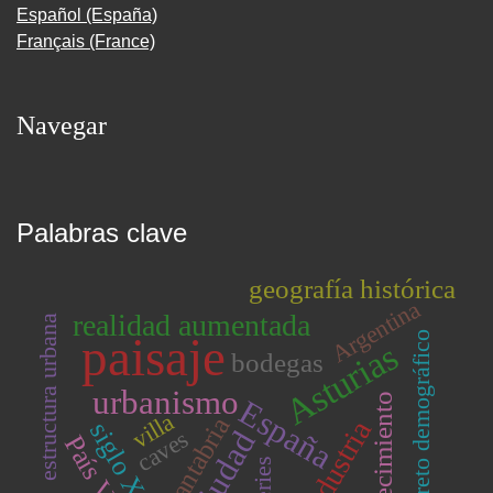
Español (España)
Français (France)
Navegar
Palabras clave
geografía histórica
Argentina
realidad aumentada
estructura urbana
reto demográfico
paisaje
Asturias
bodegas
urbanismo
envejecimiento
España
villa
Cantabria
industria
siglo XX
ciudad
caves
País Vasco