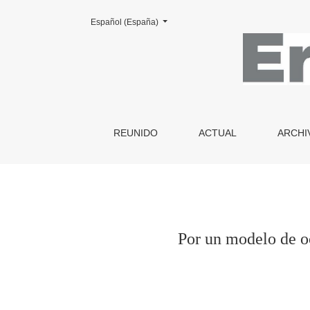
Cambiar el idioma. El actual es:
Español (España)
Por un modelo de ocupación armónico y equilib
REUNIDO
ACTUAL
ARCHI
Por un modelo de o