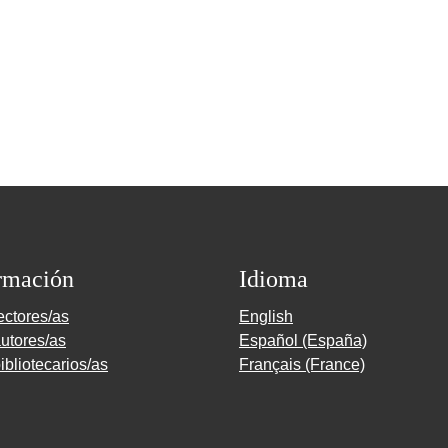
rmación
Idioma
ectores/as
English
utores/as
Español (España)
ibliotecarios/as
Français (France)