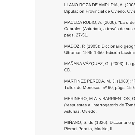
LLANO ROZA DE AMPUDIA, A. (2008 [1
Diputación Provincial de Oviedo, Ovie
MACEDA RUBIO, A. (2008): “La ordena
Cabrales (Asturias), a través de sus 
págs. 27-51.
MADOZ, P. (1985): Diccionario geogr
Ultramar, 1845-1850. Edición facsímil
MAÑANA VÁZQUEZ, G. (2003): La gar
CD.
MARTÍNEZ PEREDA, M. J. (1989): “Pen
Téllez de Meneses, nº 60, págs. 15-
MERINERO, M.A. y BARRIENTOS, G. (1
(respuestas al interrogatorio de Tom
Asturias, Oviedo.
MIÑANO, S. de (1826): Diccionario g
Pierart-Peralta, Madrid, II.