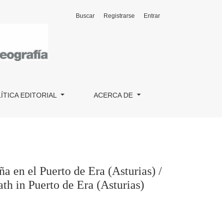
Buscar
Registrarse
Entrar
) / The Calzada of Caoro: history and geography of an emblema
ÍTICA EDITORIAL
ACERCA DE
 en el Puerto de Era (Asturias) /
h in Puerto de Era (Asturias)