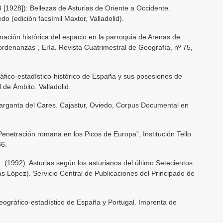
928]): Bellezas de Asturias de Oriente a Occidente.
do (edición facsímil Maxtor, Valladolid).
ción histórica del espacio en la parroquia de Arenas de
ordenanzas”, Ería. Revista Cuatrimestral de Geografía, nº 75,
áfico-estadístico-histórico de España y sus posesiones de
 de Ámbito. Valladolid.
ganta del Cares. Cajastur, Oviedo, Corpus Documental en
etración romana en los Picos de Europa”, Institución Tello
66.
992): Asturias según los asturianos del último Setecientos
ás López). Servicio Central de Publicaciones del Principado de
eográfico-estadístico de España y Portugal. Imprenta de