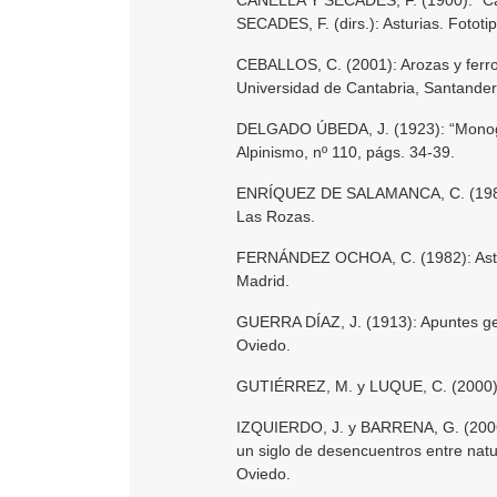
SECADES, F. (dirs.): Asturias. Fototip
CEBALLOS, C. (2001): Arozas y ferro
Universidad de Cantabria, Santander
DELGADO ÚBEDA, J. (1923): “Monogra
Alpinismo, nº 110, págs. 34-39.
ENRÍQUEZ DE SALAMANCA, C. (1980): 
Las Rozas.
FERNÁNDEZ OCHOA, C. (1982): Astur
Madrid.
GUERRA DÍAZ, J. (1913): Apuntes geo
Oviedo.
GUTIÉRREZ, M. y LUQUE, C. (2000): 
IZQUIERDO, J. y BARRENA, G. (2006):
un siglo de desencuentros entre natu
Oviedo.