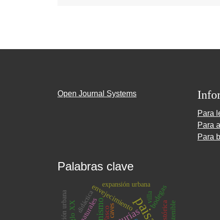
Info
Open Journal Systems
Para l
Para a
Para b
Palabras clave
expansión urbana
envejecimiento
bodegas
didáctica
planificación urbana
villa
paisaje
riesgos naturales
urbanismo
siglo XX
caves
Asturias