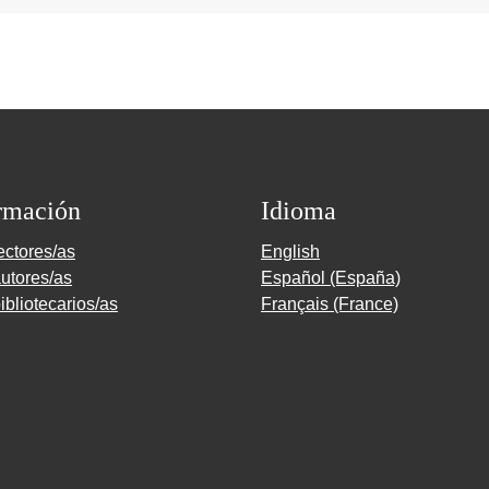
rmación
Idioma
ectores/as
English
utores/as
Español (España)
ibliotecarios/as
Français (France)