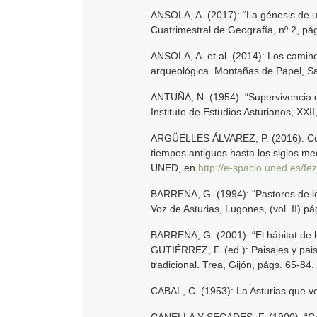
ANSOLA, A. (2017): “La génesis de u
Cuatrimestral de Geografía, nº 2, pá
ANSOLA, A. et.al. (2014): Los camino
arqueológica. Montañas de Papel, S
ANTUÑA, N. (1954): “Supervivencia de
Instituto de Estudios Asturianos, XXI
ARGÜELLES ÁLVAREZ, P. (2016): Comu
tiempos antiguos hasta los siglos me
UNED, en
http://e-spacio.uned.es/fe
BARRENA, G. (1994): “Pastores de los
Voz de Asturias, Lugones, (vol. II) p
BARRENA, G. (2001): “El hábitat de
GUTIÉRREZ, F. (ed.): Paisajes y pais
tradicional. Trea, Gijón, págs. 65-84.
CABAL, C. (1953): La Asturias que ve
CANELLA Y SECADES, F. (1900): “