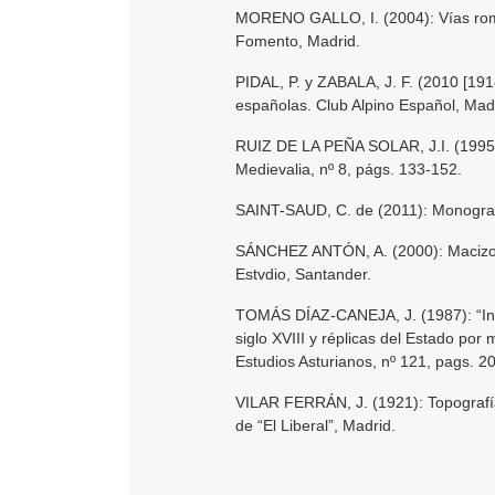
MORENO GALLO, I. (2004): Vías roman
Fomento, Madrid.
PIDAL, P. y ZABALA, J. F. (2010 [191
españolas. Club Alpino Español, Madri
RUIZ DE LA PEÑA SOLAR, J.I. (1995):
Medievalia, nº 8, págs. 133-152.
SAINT-SAUD, C. de (2011): Monografí
SÁNCHEZ ANTÓN, A. (2000): Macizo N
Estvdio, Santander.
TOMÁS DÍAZ-CANEJA, J. (1987): “Inf
siglo XVIII y réplicas del Estado por 
Estudios Asturianos, nº 121, pags. 2
VILAR FERRÁN, J. (1921): Topografía
de “El Liberal”, Madrid.