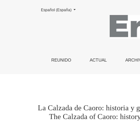
Cambiar el idioma. El actual es:
Español (España)
La Calzada de Caoro: historia y geografía de 
REUNIDO
ACTUAL
ARCHI
La Calzada de Caoro: historia y 
The Calzada of Caoro: histor