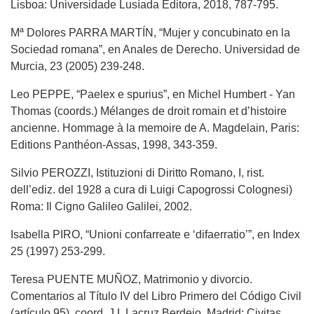
Lisboa: Universidade Lusíada Editora, 2018, 787-795.
Mª Dolores PARRA MARTÍN, “Mujer y concubinato en la
Sociedad romana”, en Anales de Derecho. Universidad de
Murcia, 23 (2005) 239-248.
Leo PEPPE, “Paelex e spurius”, en Michel Humbert - Yan
Thomas (coords.) Mélanges de droit romain et d’histoire
ancienne. Hommage à la memoire de A. Magdelain, Paris:
Editions Panthéon-Assas, 1998, 343-359.
Silvio PEROZZI, Istituzioni di Diritto Romano, I, rist.
dell’ediz. del 1928 a cura di Luigi Capogrossi Colognesi)
Roma: Il Cigno Galileo Galilei, 2002.
Isabella PIRO, “Unioni confarreate e ‘difaerratio’”, en Index
25 (1997) 253-299.
Teresa PUENTE MUÑOZ, Matrimonio y divorcio.
Comentarios al Título IV del Libro Primero del Código Civil
(artículo 95), coord. J.L Lacruz Berdejo, Madrid: Civitas,