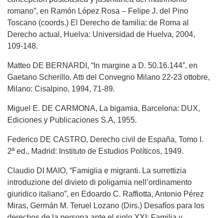
romano”, en Ramón López Rosa – Felipe J. del Pino
Toscano (coords.) El Derecho de familia: de Roma al
Derecho actual, Huelva: Universidad de Huelva, 2004,
109-148.
Matteo DE BERNARDI, “In margine a D. 50.16.144”, en
Gaetano Scherillo. Atti del Convegno Milano 22-23 ottobre,
Milano: Cisalpino, 1994, 71-89.
Miguel E. DE CARMONA, La bigamia, Barcelona: DUX,
Ediciones y Publicaciones S.A, 1955.
Federico DE CASTRO, Derecho civil de España, Tomo I.
2ª ed., Madrid: Instituto de Estudios Políticos, 1949.
Claudio DI MAIO, “Famiglia e migranti. La surrettizia
introduzione del divieto di poligamia nell’ordinamento
giuridico italiano”, en Edoardo C. Raffiotta, Antonio Pérez
Miras, Germán M. Teruel Lozano (Dirs.) Desafíos para los
derechos de la persona ante el siglo XXI: Familia y