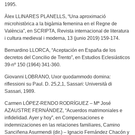
1995.
Àlex LLINARES PLANELLS, “Una aproximació
microhistòrica a la bigàmia femenina en el Regne de
València”, en SCRIPTA, Revista internacional de literatura
i cultura medieval i moderna, 13 (junio 2019) 159-174.
Bernardino LLORCA, “Aceptación en España de los
decretos del Concilio de Trento”, en Estudios Eclesiásticos
39-nº 150 (1964) 341-360.
Giovanni LOBRANO, Uxor quodammodo domina:
riflessioni su Paul. D. 25,2,1, Sassari: Università di
Sassari, 1989.
Carmen LÓPEZ-RENDO RODRÍGUEZ – Mª José
AZAUSTRE FERNÁNDEZ, “Acuerdos matrimoniales e
infidelidad. Ayer y hoy”, en Compensaciones e
indemnizaciones en las relaciones familiares, Camino
Sanciñena Asurmendi (dir.) – Ignacio Fernández Chacón y