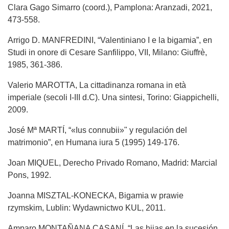
Clara Gago Simarro (coord.), Pamplona: Aranzadi, 2021,
473-558.
Arrigo D. MANFREDINI, “Valentiniano I e la bigamia”, en
Studi in onore di Cesare Sanfilippo, VII, Milano: Giuffrè,
1985, 361-386.
Valerio MAROTTA, La cittadinanza romana in età
imperiale (secoli I-III d.C). Una sintesi, Torino: Giappichelli,
2009.
José Mª MARTÍ, “«Ius connubii»" y regulación del
matrimonio”, en Humana iura 5 (1995) 149-176.
Joan MIQUEL, Derecho Privado Romano, Madrid: Marcial
Pons, 1992.
Joanna MISZTAL-KONECKA, Bigamia w prawie
rzymskim, Lublin: Wydawnictwo KUL, 2011.
Amparo MONTAÑANA CASANÍ, “Las hijas en la sucesión