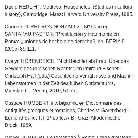
David HERLIHY, Medieval Households. (Studies in cultura
history), Cambridge, Mass: Harvard University Press, 1985.
Carmen HERREROS GONZÁLEZ - Mª Carmen
SANTAPAU PASTOR, “Prostitución y matrimonio en
Roma: ¿uniones de hecho o de derecho?, en IBERIA 8
(2005) 89-111.
Evelyn HÖBENREICH, “Nicht leichter als Frau. Über das
Gewicht des römischen Rechts”, en Irmtraud Fischer –
Christoph Hail (eds.) Geschlechterverhältnisse und Macht:
Lebensformen in der Zeit des frühen Christentums,
Münster: LIT Verlag, 2010, 54-77.
Gustave HUMBERT. s.v. bigamia, en Dictionnaire des
Antiquités grecques et romaines, Charles V. Garemberg –
Edmond Salio, T. I, 1ª parte, A-B., Graz: Akademische
Druck, 1969.
Michel HUMBERT, Le remariage à Rome. Etude d’histoire