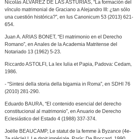
Nicolás ÁLVAREZ DE LAS ASTURIAS, “La formación del
vínculo matrimonial de Graciano a Alejandro III: ¿tan sólo
una cuestión histórica?”, en Ius Canonicum 53 (2013) 621-
654.
Juan A. ARIAS BONET, “El matrimonio en el Derecho
Romano”, en Anales de la Academia Matritense del
Notariado 13 (1962) 5-23.
Riccardo ASTOLFI, La lex Iulia et Papia, Padova: Cedam,
1986.
- “Sintesi della storia della bigamia in Roma”, en SDHI 76
(2010) 281-290.
Eduardo BAURA, “El contenido esencial del derecho
constitucional al matrimonio”, en Anuario de Derecho
Eclesiástico del Estado 4 (1988) 337-374.
Joëlle BEAUCAMP, Le statut de la femme à Byzance (4e-
7e siècle) I. Le droit impériale, París: De Boccard, 1990.