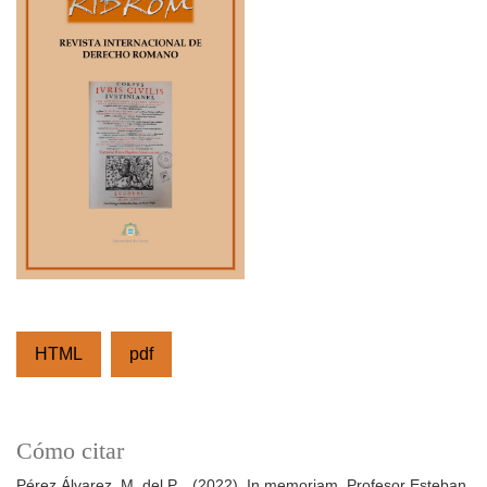
HTML
pdf
Cómo citar
Pérez Álvarez, M. del P. . (2022). In memoriam. Profesor Esteban