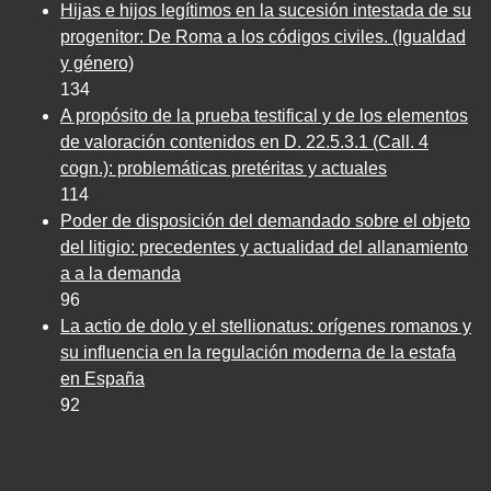
Hijas e hijos legítimos en la sucesión intestada de su
progenitor: De Roma a los códigos civiles. (Igualdad
y género)
134
A propósito de la prueba testifical y de los elementos
de valoración contenidos en D. 22.5.3.1 (Call. 4
cogn.): problemáticas pretéritas y actuales
114
Poder de disposición del demandado sobre el objeto
del litigio: precedentes y actualidad del allanamiento
a a la demanda
96
La actio de dolo y el stellionatus: orígenes romanos y
su influencia en la regulación moderna de la estafa
en España
92