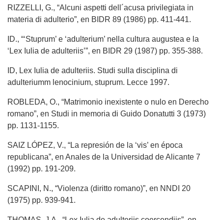
RIZZELLI, G., “Alcuni aspetti dell´acusa privilegiata in
materia di adulterio”, en BIDR 89 (1986) pp. 411-441.
ID., “‘Stuprum’ e ‘adulterium’ nella cultura augustea e la
‘Lex Iulia de adulteriis’”, en BIDR 29 (1987) pp. 355-388.
ID, Lex Iulia de adulteriis. Studi sulla disciplina di
adulteriumm lenocinium, stuprum. Lecce 1997.
ROBLEDA, O., “Matrimonio inexistente o nulo en Derecho
romano”, en Studi in memoria di Guido Donatutti 3 (1973)
pp. 1131-1155.
SAIZ LÓPEZ, V., “La represión de la ‘vis’ en época
republicana”, en Anales de la Universidad de Alicante 7
(1992) pp. 191-209.
SCAPINI, N., “Violenza (diritto romano)”, en NNDI 20
(1975) pp. 939-941.
THOMAS, J.A., “Lex Iulia de adulteriis coercendiis”, en