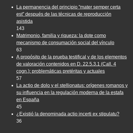
La permanencia del principio “mater semper certa
est” después de las técnicas de reproducción
asistida
143
Matrimonio, familia y riqueza: la dote como
mecanismo de consumación social del vínculo
63
A propósito de la prueba testifical y de los elementos
de valoración contenidos en D. 22.5.3.1 (Call. 4
cogn.): problemáticas pretéritas y actuales
57
La actio de dolo y el stellionatus: orígenes romanos y
su influencia en la regulación moderna de la estafa
en España
45
¿Existió la denominada actio incerti ex stipulatu?
36