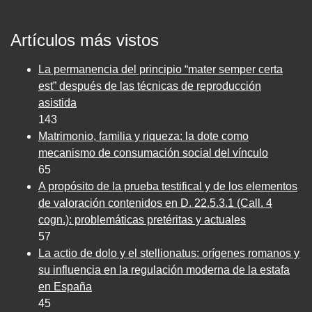
Artículos más vistos
La permanencia del principio “mater semper certa
est” después de las técnicas de reproducción
asistida
143
Matrimonio, familia y riqueza: la dote como
mecanismo de consumación social del vínculo
65
A propósito de la prueba testifical y de los elementos
de valoración contenidos en D. 22.5.3.1 (Call. 4
cogn.): problemáticas pretéritas y actuales
57
La actio de dolo y el stellionatus: orígenes romanos y
su influencia en la regulación moderna de la estafa
en España
45