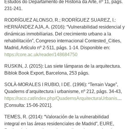
Estudos do Departamento de Historia da Arte, nº 11, págs.
231-241.
RODRÍGUEZ ALONSO, R.; RODRÍGUEZ SUAREZ, I.:
HERNÁNDEZ AJA, A. (2016): “Vulnerabilidad residencial y
dinámicas inmobiliarias. Del crecimiento urbano a la
rehabilitación”, Congreso internacional Contested_Cities,
Madrid, Artículo nº 2-511, págs. 1-14. Disponible en:
https://core.ac.uk/reader/148684750
RUSKIN, J. (2015): Las siete lámparas de la arquitectura.
Biblok Book Export, Barcelona, 253 págs.
SOLÀ-MORALES I RUBIO, I DE. (1996): “Terrain Vage”,
Quaderns d’arquitectura i urbanisme, nº 212, págs. 34-43,
https://raco.cat/index.php/QuadernsArquitecturaUrbanisme/article/view/234000
[Consulta: 15-06-2021].
TEMES, R. (2014): “Valoración de la vulnerabilidad
integral en las áreas residenciales de Madrid”, EURE,