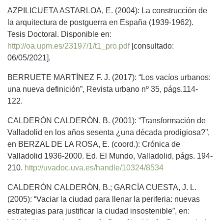
AZPILICUETA ASTARLOA, E. (2004): La construcción de
la arquitectura de postguerra en España (1939-1962).
Tesis Doctoral. Disponible en:
http://oa.upm.es/23197/1/t1_pro.pdf
[consultado:
06/05/2021].
BERRUETE MARTÍNEZ F. J. (2017): “Los vacíos urbanos:
una nueva definición”, Revista urbano nº 35, págs.114-
122.
CALDERÓN CALDERÓN, B. (2001): “Transformación de
Valladolid en los años sesenta ¿una década prodigiosa?”,
en BERZAL DE LA ROSA, E. (coord.): Crónica de
Valladolid 1936-2000. Ed. El Mundo, Valladolid, págs. 194-
210.
http://uvadoc.uva.es/handle/10324/8534
CALDERÓN CALDERÓN, B.; GARCÍA CUESTA, J. L.
(2005): “Vaciar la ciudad para llenar la periferia: nuevas
estrategias para justificar la ciudad insostenible”, en: