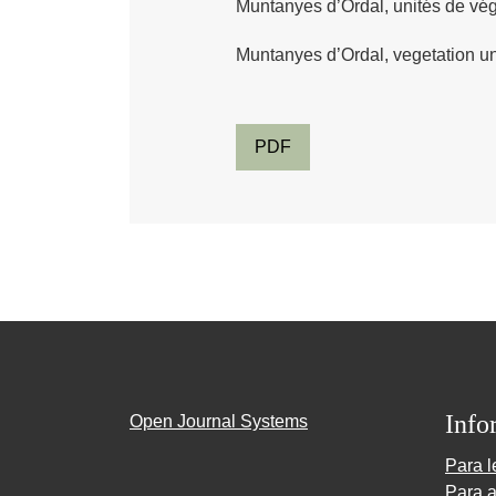
Muntanyes d’Ordal, unités de vég
Muntanyes d’Ordal, vegetation un
PDF
Info
Open Journal Systems
Para l
Para a