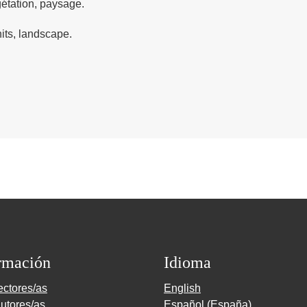
étation, paysage.
its, landscape.
rmación
Idioma
ectores/as
English
utores/as
Español (España)