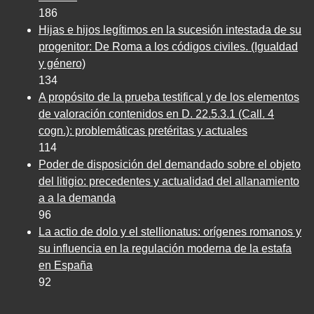
186
Hijas e hijos legítimos en la sucesión intestada de su
progenitor: De Roma a los códigos civiles. (Igualdad
y género)
134
A propósito de la prueba testifical y de los elementos
de valoración contenidos en D. 22.5.3.1 (Call. 4
cogn.): problemáticas pretéritas y actuales
114
Poder de disposición del demandado sobre el objeto
del litigio: precedentes y actualidad del allanamiento
a a la demanda
96
La actio de dolo y el stellionatus: orígenes romanos y
su influencia en la regulación moderna de la estafa
en España
92