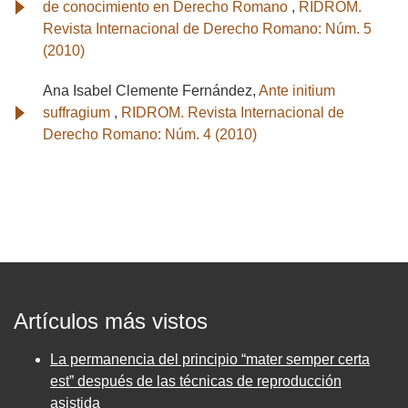
de conocimiento en Derecho Romano
,
RIDROM.
Revista Internacional de Derecho Romano: Núm. 5
(2010)
Ana Isabel Clemente Fernández,
Ante initium
suffragium
,
RIDROM. Revista Internacional de
Derecho Romano: Núm. 4 (2010)
Artículos más vistos
La permanencia del principio “mater semper certa
est” después de las técnicas de reproducción
asistida