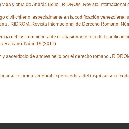
a vida y obra de Andrés Bello
,
RIDROM. Revista Internacional
igo civil chileno, especialmente en la codificación venezolana: u
tina
,
RIDROM. Revista Internacional de Derecho Romano: Núm
riencia del ius commune ante el apasionante reto de la unifica
ho Romano: Núm. 19 (2017)
on y sacerdocio de andres bello por el derecho romano
,
RIDROM.
lemana: columna vertebral imperecedera del iusprivatismo mo