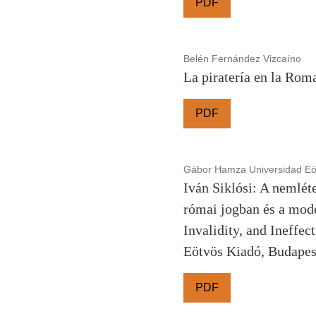
PDF
Belén Fernández Vizcaíno
La piratería en la Roma
PDF
Gábor Hamza Universidad Eö
Iván Siklósi: A nemléte
római jogban és a mode
Invalidity, and Ineffe
Eötvös Kiadó, Budapes
PDF