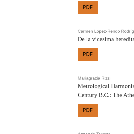
PDF
Carmen López-Rendo Rodríg
De la vicesima heredit
PDF
Mariagrazia Rizzi
Metrological Harmoniz
Century B.C.: The Ath
PDF
Armando Torrent