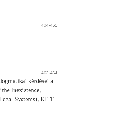
404-461
462-464
 dogmatikai kérdései a
the Inexistence,
n Legal Systems), ELTE