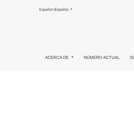
Cambiar el idioma. El actual es:
Español (España)
Núm. 14 (2015)
ACERCA DE
NÚMERO ACTUAL
S