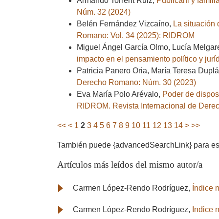
Armando Torrent Ruiz,
Publicani y famil
Núm. 32 (2024)
Belén Fernández Vizcaíno,
La situación 
Romano: Vol. 34 (2025): RIDROM
Miguel Ángel García Olmo, Lucía Melga
impacto en el pensamiento político y ju
Patricia Panero Oria, María Teresa Dupl
Derecho Romano: Núm. 30 (2023)
Eva María Polo Arévalo,
Poder de disposi
RIDROM. Revista Internacional de Dere
<<
<
1
2
3
4
5
6
7
8
9
10
11
12
13
14
>
>>
También puede {advancedSearchLink} para este
Artículos más leídos del mismo autor/a
Carmen López-Rendo Rodríguez,
Índice
Carmen López-Rendo Rodríguez,
Indice