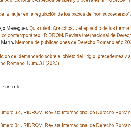
iae publicanorum. Aspectos penales y procesales. II
,
RIDROM. Re
de la mujer en la regulación de los pactos de 'non succedendo'
rejo Meseguer,
Quis tulerit Gracchos… el episodio de los herman
rídico contemporáneo
,
RIDROM. Revista Internacional de Derec
á Marín,
Memoria de publicaciones de Derecho Romano año 2
ción del demandado sobre el objeto del litigio: precedentes y
cho Romano: Núm. 31 (2023)
 artículo.
 numero 32
,
RIDROM. Revista Internacional de Derecho Romano
 número 34
,
RIDROM. Revista Internacional de Derecho Romano