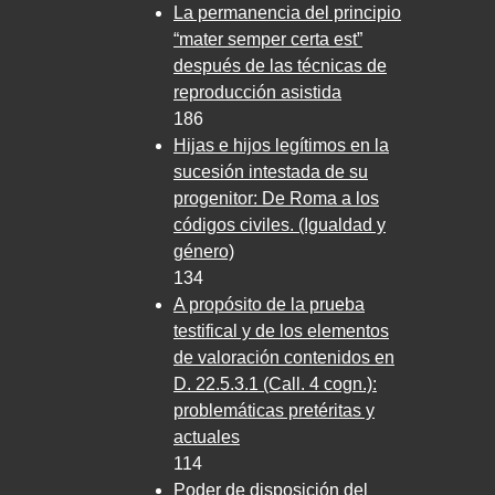
La permanencia del principio
“mater semper certa est”
después de las técnicas de
reproducción asistida
186
Hijas e hijos legítimos en la
sucesión intestada de su
progenitor: De Roma a los
códigos civiles. (Igualdad y
género)
134
A propósito de la prueba
testifical y de los elementos
de valoración contenidos en
D. 22.5.3.1 (Call. 4 cogn.):
problemáticas pretéritas y
actuales
114
Poder de disposición del