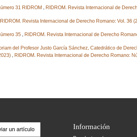
 número 31 RIDROM
,
RIDROM. Revista Internacional de Derec
RIDROM. Revista Internacional de Derecho Romano: Vol. 36 
 número 35
,
RIDROM. Revista Internacional de Derecho Romano
riam del Profesor Justo García Sánchez, Catedrático de Dere
 2023)
,
RIDROM. Revista Internacional de Derecho Romano: Nú
Información
iar un artículo