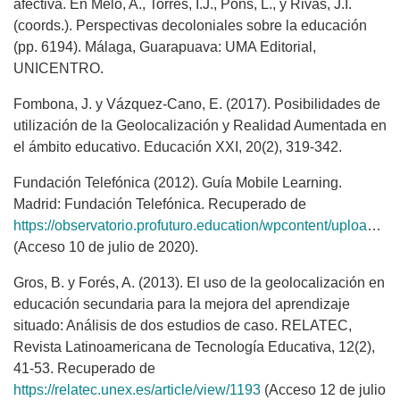
afectiva. En Melo, A., Torres, I.J., Pons, L., y Rivas, J.I.
(coords.). Perspectivas decoloniales sobre la educación
(pp. 6194). Málaga, Guarapuava: UMA Editorial,
UNICENTRO.
Fombona, J. y Vázquez-Cano, E. (2017). Posibilidades de
utilización de la Geolocalización y Realidad Aumentada en
el ámbito educativo. Educación XXI, 20(2), 319-342.
Fundación Telefónica (2012). Guía Mobile Learning.
Madrid: Fundación Telefónica. Recuperado de
https://observatorio.profuturo.education/wpcontent/uploads/2016/04/Guia_MobLearning.pdf
(Acceso 10 de julio de 2020).
Gros, B. y Forés, A. (2013). El uso de la geolocalización en
educación secundaria para la mejora del aprendizaje
situado: Análisis de dos estudios de caso. RELATEC,
Revista Latinoamericana de Tecnología Educativa, 12(2),
41-53. Recuperado de
https://relatec.unex.es/article/view/1193
(Acceso 12 de julio