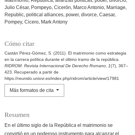
Matrimonio
República
alianzas políticas
poder
divorcio
Julio César
Pompeyo
Cicerón
Marco Antonio
Marriage
Republic
political alliances
power
divorce
Caesar
Pompey
Cicero
Mark Antony
Cómo citar
Castán Pérez-Gómez, S. (2011). El matrimonio como estrategia
en la carrera política durante el último tramo de la república.
RIDROM. Revista Internacional De Derecho Romano
,
1
(7), 367–
423. Recuperado a partir de
https://reunido.uniovi.es/index.php/ridrom/article/view/17981
Más formatos de cita
Resumen
En el último siglo de la República el matrimonio se
convirtió en un poderoso instrumento para alcanzar el