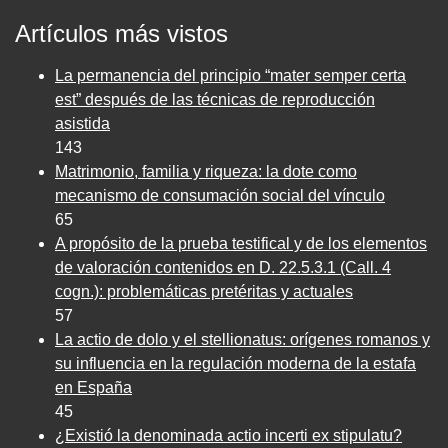
Artículos más vistos
La permanencia del principio “mater semper certa
est” después de las técnicas de reproducción
asistida
143
Matrimonio, familia y riqueza: la dote como
mecanismo de consumación social del vínculo
65
A propósito de la prueba testifical y de los elementos
de valoración contenidos en D. 22.5.3.1 (Call. 4
cogn.): problemáticas pretéritas y actuales
57
La actio de dolo y el stellionatus: orígenes romanos y
su influencia en la regulación moderna de la estafa
en España
45
¿Existió la denominada actio incerti ex stipulatu?