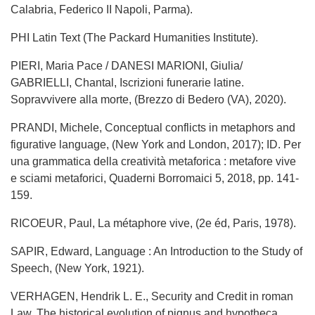
Calabria, Federico II Napoli, Parma).
PHI Latin Text (The Packard Humanities Institute).
PIERI, Maria Pace / DANESI MARIONI, Giulia/
GABRIELLI, Chantal, Iscrizioni funerarie latine.
Sopravvivere alla morte, (Brezzo di Bedero (VA), 2020).
PRANDI, Michele, Conceptual conflicts in metaphors and
figurative language, (New York and London, 2017); ID. Per
una grammatica della creatività metaforica : metafore vive
e sciami metaforici, Quaderni Borromaici 5, 2018, pp. 141-
159.
RICOEUR, Paul, La métaphore vive, (2e éd, Paris, 1978).
SAPIR, Edward, Language : An Introduction to the Study of
Speech, (New York, 1921).
VERHAGEN, Hendrik L. E., Security and Credit in roman
Law. The historical evolution of pignus and hypotheca,