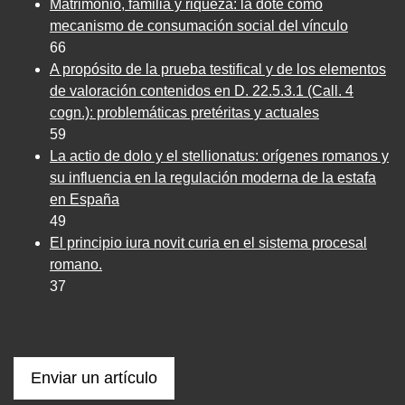
Matrimonio, familia y riqueza: la dote como
mecanismo de consumación social del vínculo
66
A propósito de la prueba testifical y de los elementos
de valoración contenidos en D. 22.5.3.1 (Call. 4
cogn.): problemáticas pretéritas y actuales
59
La actio de dolo y el stellionatus: orígenes romanos y
su influencia en la regulación moderna de la estafa
en España
49
El principio iura novit curia en el sistema procesal
romano.
37
Enviar un artículo