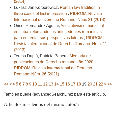
(2014)
Lukasz Jan Korporowicz,
Roman law tradition in
three cases of first impression
,
RIDROM. Revista
Internacional de Derecho Romano: Núm. 21 (2018)
Orisel Hernández Aguilar,
Asociativismo municipal
en cuba. retomando los antecedentes romanistas
para enfrentar sus perspectivas futuras
,
RIDROM.
Revista Internacional de Derecho Romano: Núm. 11
(2013)
Teresa Duplá, Patricia Panero,
Memoria de
publicaciones de Derecho romano año 2020
,
RIDROM. Revista Internacional de Derecho
Romano: Núm. 26 (2021)
<<
<
4
5
6
7
8
9
10
11
12
13
14
15
16
17
18
19
20
21
22
>
>>
También puede {advancedSearchLink} para este artículo.
Artículos más leídos del mismo autor/a