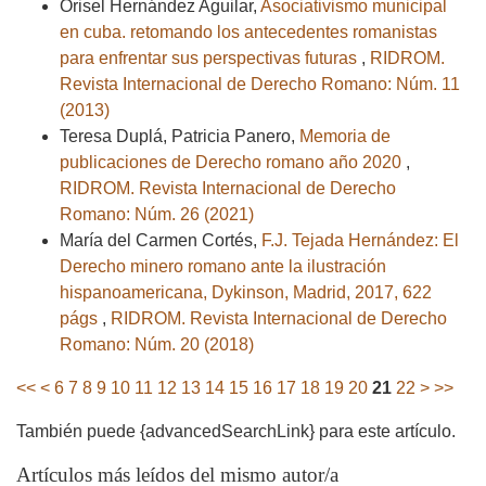
Orisel Hernández Aguilar,
Asociativismo municipal
en cuba. retomando los antecedentes romanistas
para enfrentar sus perspectivas futuras
,
RIDROM.
Revista Internacional de Derecho Romano: Núm. 11
(2013)
Teresa Duplá, Patricia Panero,
Memoria de
publicaciones de Derecho romano año 2020
,
RIDROM. Revista Internacional de Derecho
Romano: Núm. 26 (2021)
María del Carmen Cortés,
F.J. Tejada Hernández: El
Derecho minero romano ante la ilustración
hispanoamericana, Dykinson, Madrid, 2017, 622
págs
,
RIDROM. Revista Internacional de Derecho
Romano: Núm. 20 (2018)
<<
<
6
7
8
9
10
11
12
13
14
15
16
17
18
19
20
21
22
>
>>
También puede {advancedSearchLink} para este artículo.
Artículos más leídos del mismo autor/a