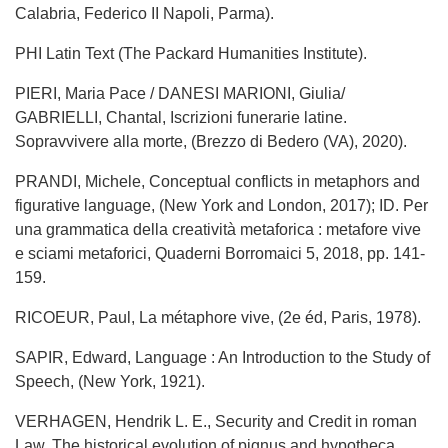
Calabria, Federico II Napoli, Parma).
PHI Latin Text (The Packard Humanities Institute).
PIERI, Maria Pace / DANESI MARIONI, Giulia/
GABRIELLI, Chantal, Iscrizioni funerarie latine.
Sopravvivere alla morte, (Brezzo di Bedero (VA), 2020).
PRANDI, Michele, Conceptual conflicts in metaphors and
figurative language, (New York and London, 2017); ID. Per
una grammatica della creatività metaforica : metafore vive
e sciami metaforici, Quaderni Borromaici 5, 2018, pp. 141-
159.
RICOEUR, Paul, La métaphore vive, (2e éd, Paris, 1978).
SAPIR, Edward, Language : An Introduction to the Study of
Speech, (New York, 1921).
VERHAGEN, Hendrik L. E., Security and Credit in roman
Law. The historical evolution of pignus and hypotheca,