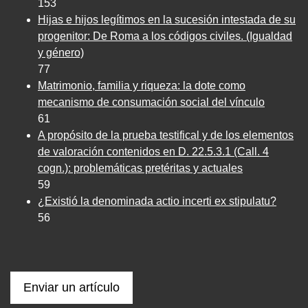
153
Hijas e hijos legítimos en la sucesión intestada de su
progenitor: De Roma a los códigos civiles. (Igualdad
y género)
77
Matrimonio, familia y riqueza: la dote como
mecanismo de consumación social del vínculo
61
A propósito de la prueba testifical y de los elementos
de valoración contenidos en D. 22.5.3.1 (Call. 4
cogn.): problemáticas pretéritas y actuales
59
¿Existió la denominada actio incerti ex stipulatu?
56
Enviar un artículo