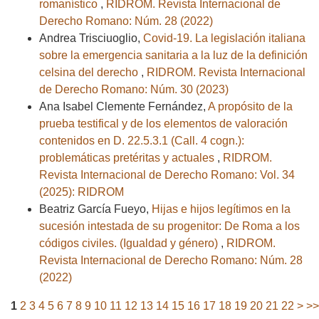
romanístico
,
RIDROM. Revista Internacional de
Derecho Romano: Núm. 28 (2022)
Andrea Trisciuoglio,
Covid-19. La legislación italiana
sobre la emergencia sanitaria a la luz de la definición
celsina del derecho
,
RIDROM. Revista Internacional
de Derecho Romano: Núm. 30 (2023)
Ana Isabel Clemente Fernández,
A propósito de la
prueba testifical y de los elementos de valoración
contenidos en D. 22.5.3.1 (Call. 4 cogn.):
problemáticas pretéritas y actuales
,
RIDROM.
Revista Internacional de Derecho Romano: Vol. 34
(2025): RIDROM
Beatriz García Fueyo,
Hijas e hijos legítimos en la
sucesión intestada de su progenitor: De Roma a los
códigos civiles. (Igualdad y género)
,
RIDROM.
Revista Internacional de Derecho Romano: Núm. 28
(2022)
1
2
3
4
5
6
7
8
9
10
11
12
13
14
15
16
17
18
19
20
21
22
>
>>