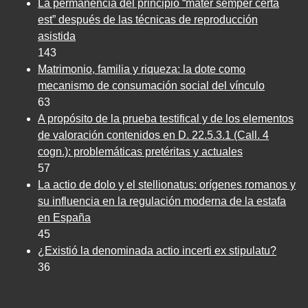
La permanencia del principio “mater semper certa
est” después de las técnicas de reproducción
asistida
143
Matrimonio, familia y riqueza: la dote como
mecanismo de consumación social del vínculo
63
A propósito de la prueba testifical y de los elementos
de valoración contenidos en D. 22.5.3.1 (Call. 4
cogn.): problemáticas pretéritas y actuales
57
La actio de dolo y el stellionatus: orígenes romanos y
su influencia en la regulación moderna de la estafa
en España
45
¿Existió la denominada actio incerti ex stipulatu?
36