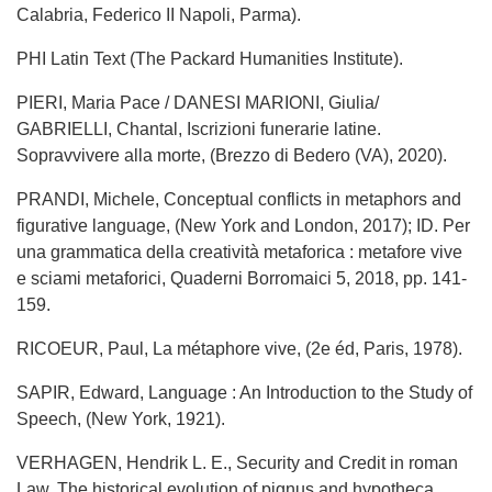
Calabria, Federico II Napoli, Parma).
PHI Latin Text (The Packard Humanities Institute).
PIERI, Maria Pace / DANESI MARIONI, Giulia/
GABRIELLI, Chantal, Iscrizioni funerarie latine.
Sopravvivere alla morte, (Brezzo di Bedero (VA), 2020).
PRANDI, Michele, Conceptual conflicts in metaphors and
figurative language, (New York and London, 2017); ID. Per
una grammatica della creatività metaforica : metafore vive
e sciami metaforici, Quaderni Borromaici 5, 2018, pp. 141-
159.
RICOEUR, Paul, La métaphore vive, (2e éd, Paris, 1978).
SAPIR, Edward, Language : An Introduction to the Study of
Speech, (New York, 1921).
VERHAGEN, Hendrik L. E., Security and Credit in roman
Law. The historical evolution of pignus and hypotheca,