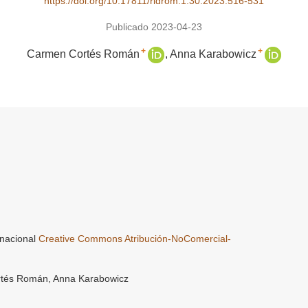
https://doi.org/10.17811/ridrom.1.30.2023.516-531
Publicado 2023-04-23
+
+
Carmen Cortés Román
Anna Karabowicz
rnacional
Creative Commons Atribución-NoComercial-
rtés Román, Anna Karabowicz