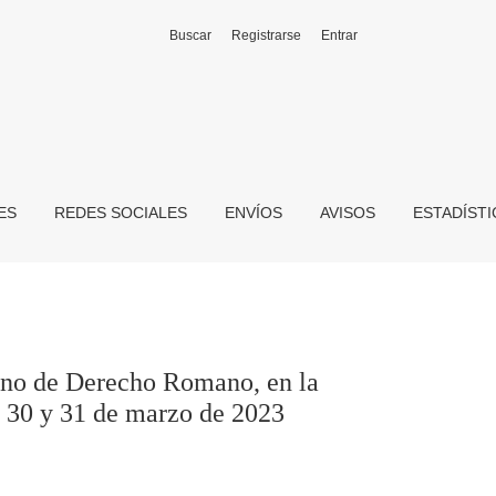
Buscar
Registrarse
Entrar
idad Pablo de Olavide, de Sevilla, España, celebrado los día
ES
REDES SOCIALES
ENVÍOS
AVISOS
ESTADÍST
no de Derecho Romano, en la
, 30 y 31 de marzo de 2023