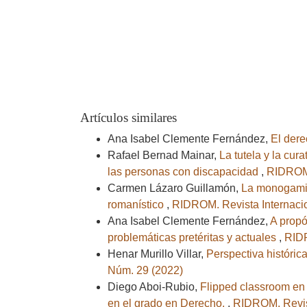
Artículos similares
Ana Isabel Clemente Fernández,
El dere
Rafael Bernad Mainar,
La tutela y la cur
las personas con discapacidad
,
RIDROM.
Carmen Lázaro Guillamón,
La monogamia
romanístico
,
RIDROM. Revista Internaci
Ana Isabel Clemente Fernández,
A propó
problemáticas pretéritas y actuales
,
RIDR
Henar Murillo Villar,
Perspectiva histórica
Núm. 29 (2022)
Diego Aboi-Rubio,
Flipped classroom en
en el grado en Derecho.
,
RIDROM. Revis