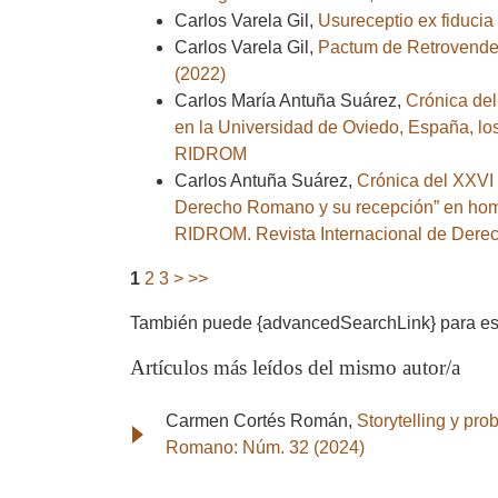
Carlos Varela Gil,
Usureceptio ex fiducia
Carlos Varela Gil,
Pactum de Retrovenden
(2022)
Carlos María Antuña Suárez,
Crónica del
en la Universidad de Oviedo, España, lo
RIDROM
Carlos Antuña Suárez,
Crónica del XXVI
Derecho Romano y su recepción” en home
RIDROM. Revista Internacional de Dere
1
2
3
>
>>
También puede {advancedSearchLink} para este
Artículos más leídos del mismo autor/a
Carmen Cortés Román,
Storytelling y pr
Romano: Núm. 32 (2024)