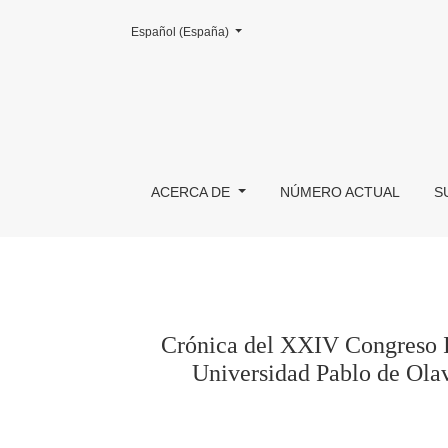
Cambiar el idioma. El actual es:
Español (España)
Crónica del XXIV Congreso Internacional y XX
ACERCA DE
NÚMERO ACTUAL
S
Crónica del XXIV Congreso 
Universidad Pablo de Olav