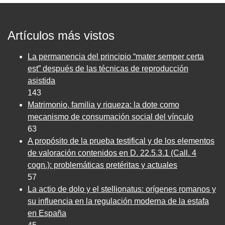
Artículos más vistos
La permanencia del principio “mater semper certa
est” después de las técnicas de reproducción
asistida
143
Matrimonio, familia y riqueza: la dote como
mecanismo de consumación social del vínculo
63
A propósito de la prueba testifical y de los elementos
de valoración contenidos en D. 22.5.3.1 (Call. 4
cogn.): problemáticas pretéritas y actuales
57
La actio de dolo y el stellionatus: orígenes romanos y
su influencia en la regulación moderna de la estafa
en España