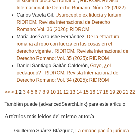
el sistema procesal romano.
,
RIDROM. Revista
Internacional de Derecho Romano: Núm. 28 (2022)
Carlos Varela Gil,
Usureceptio ex fiducia y furtum
,
RIDROM. Revista Internacional de Derecho
Romano: Vol. 36 (2026): RIDROM
María José Azaustre Fernández,
De la effractura
romana al robo con fuerza en las cosas en el
derecho vigente
,
RIDROM. Revista Internacional de
Derecho Romano: Vol. 35 (2025): RIDROM
Daniel Santiago Gaitán Calderón,
Gayo, ¿el
pedagogo?
,
RIDROM. Revista Internacional de
Derecho Romano: Vol. 34 (2025): RIDROM
<<
<
1
2
3
4
5
6
7
8
9
10
11
12
13
14
15
16
17
18
19
20
21
22
También puede {advancedSearchLink} para este artículo.
Artículos más leídos del mismo autor/a
Guillermo Suárez Blázquez,
La emancipación jurídica