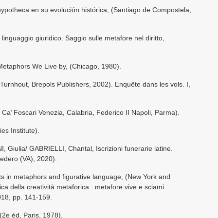
potheca en su evolución histórica, (Santiago de Compostela,
nguaggio giuridico. Saggio sulle metafore nel diritto,
aphors We Live by, (Chicago, 1980).
(Turnhout, Brepols Publishers, 2002). Enquête dans les vols. I,
’ Foscari Venezia, Calabria, Federico II Napoli, Parma).
s Institute).
Giulia/ GABRIELLI, Chantal, Iscrizioni funerarie latine.
Bedero (VA), 2020).
ts in metaphors and figurative language, (New York and
a della creatività metaforica : metafore vive e sciami
018, pp. 141-159.
2e éd, Paris, 1978).