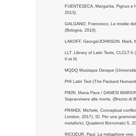
FUENTESECA, Margarita, Pignus e hy
2013).
GALGANO, Francesco, Le insidie del li
(Bologna, 2010).
LAKOFF, George/JOHNSON, Mark, Met
LLT. Library of Latin Texts, CLCLT-5 
II et III.
MQDQ Musisque Deoque (Università Ca
PHI Latin Text (The Packard Humanitie
PIERI, Maria Pace / DANESI MARIONI, 
Sopravvivere alla morte, (Brezzo di 
PRANDI, Michele, Conceptual conflic
London, 2017); ID. Per una grammatic
metaforici, Quaderni Borromaici 5, 2
RICOEUR, Paul, La métaphore vive, (