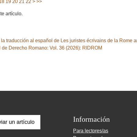
18
19
20
21
22
>
>>
 artículo.
 la traducción al español de Les juristes écrivains de la Rome
l de Derecho Romano: Vol. 36 (2026): RIDROM
Información
iar un artículo
Para lectores/as