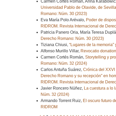
Carmen Cortés Román, Anna Karabowic
Universidad Pablo de Olavide, de Sevill
Romano: Núm. 30 (2023)
Eva María Polo Arévalo,
Poder de disposi
RIDROM. Revista Internacional de Dere
Patricia Panero Oria, María Teresa Dupl
Derecho Romano: Núm. 30 (2023)
Tiziana Chiusi,
“Lugares de la memoria
Alfonso Murillo Villar,
Revocatio donation
Carmen Cortés Román,
Storytelling y p
Romano: Núm. 32 (2024)
Carlos Antuña Suárez,
Crónica del XXVI
Derecho Romano y su recepción” en home
RIDROM. Revista Internacional de Dere
Javier Roncero Núñez,
La cuestura a lo l
Núm. 32 (2024)
Armando Torrent Ruiz,
El oscuro futuro
RIDROM