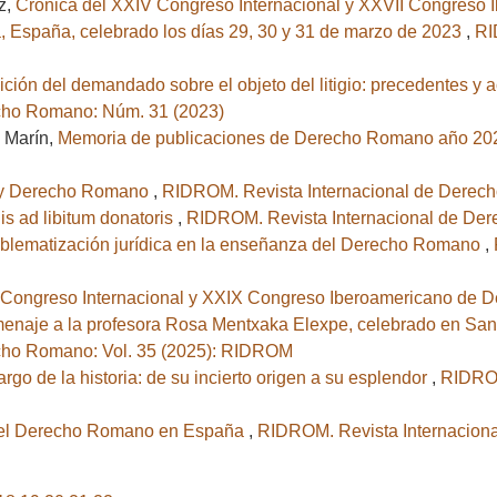
z,
Crónica del XXIV Congreso Internacional y XXVII Congreso
a, España, celebrado los días 29, 30 y 31 de marzo de 2023
,
RI
ción del demandado sobre el objeto del litigio: precedentes y
cho Romano: Núm. 31 (2023)
á Marín,
Memoria de publicaciones de Derecho Romano año 2
” y Derecho Romano
,
RIDROM. Revista Internacional de Derec
is ad libitum donatoris
,
RIDROM. Revista Internacional de De
roblematización jurídica en la enseñanza del Derecho Romano
,
 Congreso Internacional y XXIX Congreso Iberoamericano de De
naje a la profesora Rosa Mentxaka Elexpe, celebrado en San S
cho Romano: Vol. 35 (2025): RIDROM
argo de la historia: de su incierto origen a su esplendor
,
RIDROM
 del Derecho Romano en España
,
RIDROM. Revista Internaciona