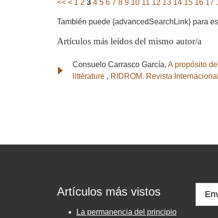
<<
<
1
2
3
4
5
6
7
8
9
10
11
12
13
14
15
16
17
También puede {advancedSearchLink} para este
Artículos más leídos del mismo autor/a
Consuelo Carrasco García,
A propósito de
littérature
,
RIDROM. Revista Internaciona
Artículos más vistos
Env
La permanencia del principio