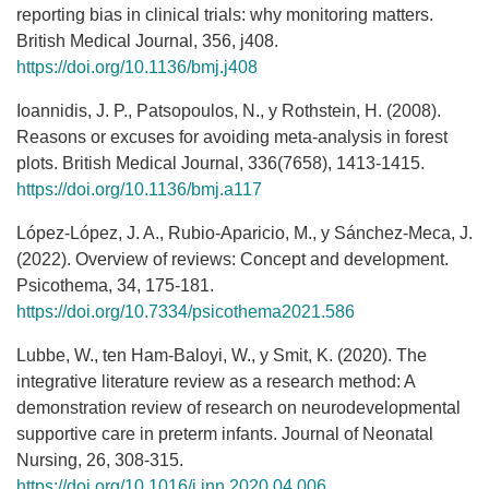
reporting bias in clinical trials: why monitoring matters.
British Medical Journal, 356, j408.
https://doi.org/10.1136/bmj.j408
Ioannidis, J. P., Patsopoulos, N., y Rothstein, H. (2008).
Reasons or excuses for avoiding meta-analysis in forest
plots. British Medical Journal, 336(7658), 1413-1415.
https://doi.org/10.1136/bmj.a117
López-López, J. A., Rubio-Aparicio, M., y Sánchez-Meca, J.
(2022). Overview of reviews: Concept and development.
Psicothema, 34, 175-181.
https://doi.org/10.7334/psicothema2021.586
Lubbe, W., ten Ham-Baloyi, W., y Smit, K. (2020). The
integrative literature review as a research method: A
demonstration review of research on neurodevelopmental
supportive care in preterm infants. Journal of Neonatal
Nursing, 26, 308-315.
https://doi.org/10.1016/j.jnn.2020.04.006