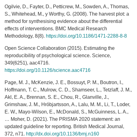
Ogilvie, D., Fayter, D., Petticrew, M., Sowden, A., Thomas,
S., Whitehead, M., y Worthy, G. (2008). The harvest plot: a
method for synthesising evidence about the differential
effects of interventions. BMC Medical Research
Methodology, 8(8).
https://doi.org/10.1186/1471-2288-8-8
Open Science Collaboration (2015). Estimating the
reproducibility of psychological science. Science,
349(6251), aac4716.
https://doi.org/10.1126/science.aac4716
Page, M. J., McKenzie, J. E., Bossuyt, P. M., Boutron, I.,
Hoffmann, T. C., Mulrow, C. D., Shamseer, L., Tetzlaff, J. M.,
Akl, E. A., Brennan, S. E., Chou, R., Glanville, J.,
Grimshaw, J. M., Hróbjartsson, A., Lalu, M. M., Li, T., Loder,
E. W., Mayo-Wilson, E., McDonald, S., McGuinness, L. A.,
… Moher, D. (2021). The PRISMA 2020 statement: an
updated guideline for reporting. British Medical Journal,
372, n71.
http://dx.doi.org/10.1136/bmj.n160