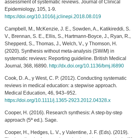
assessment of systematic reviews. Journal of Clinical
Epidemiology, 105, 1-9.
https://doi.org/10.1016/j.jclinepi.2018.08.019
Campbell, M., McKenzie, J. E., Sowden, A., Katikireddi, S.
V., Brennan, S. E., Ellis, S., Hartmann-Boyce, J., Ryan, R.,
Shepperd, S., Thomas, J., Welch, V., y Thomson, H.
(2020). Synthesis without meta-analysis (SWiM) in
systematic reviews: Reporting guideline. British Medical
Journal, 368, l6890.
http://dx.doi.org/10.1136/bmj.l6890
Cook, D. A., y West, C. P. (2012). Conducting systematic
reviews in medical education: a stepwise approach.
Medical Education, 46, 943–952.
https://doi.org/10.1111/j.1365-2923.2012.04328.x
Cooper, H. (2016). Research synthesis: A step-by-step
approach (5ª ed.). Sage.
Cooper, H., Hedges, L. V., y Valentine, J. F. (Eds). (2019).