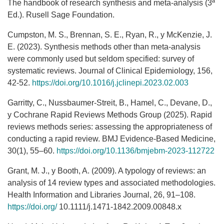
The handbook of research synthesis and meta-analysis (3ª
Ed.). Rusell Sage Foundation.
Cumpston, M. S., Brennan, S. E., Ryan, R., y McKenzie, J.
E. (2023). Synthesis methods other than meta-analysis
were commonly used but seldom specified: survey of
systematic reviews. Journal of Clinical Epidemiology, 156,
42-52.
https://doi.org/10.1016/j.jclinepi.2023.02.003
Garritty, C., Nussbaumer-Streit, B., Hamel, C., Devane, D.,
y Cochrane Rapid Reviews Methods Group (2025). Rapid
reviews methods series: assessing the appropriateness of
conducting a rapid review. BMJ Evidence-Based Medicine,
30(1), 55–60.
https://doi.org/10.1136/bmjebm-2023-112722
Grant, M. J., y Booth, A. (2009). A typology of reviews: an
analysis of 14 review types and associated methodologies.
Health Information and Libraries Journal, 26, 91–108.
https://doi.org/
10.1111/j.1471-1842.2009.00848.x