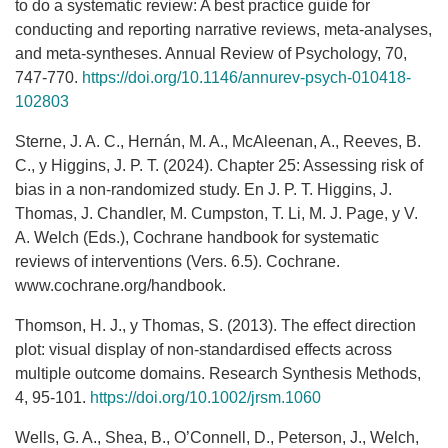
to do a systematic review: A best practice guide for
conducting and reporting narrative reviews, meta-analyses,
and meta-syntheses. Annual Review of Psychology, 70,
747-770.
https://doi.org/10.1146/annurev-psych-010418-
102803
Sterne, J. A. C., Hernán, M. A., McAleenan, A., Reeves, B.
C., y Higgins, J. P. T. (2024). Chapter 25: Assessing risk of
bias in a non-randomized study. En J. P. T. Higgins, J.
Thomas, J. Chandler, M. Cumpston, T. Li, M. J. Page, y V.
A. Welch (Eds.), Cochrane handbook for systematic
reviews of interventions (Vers. 6.5). Cochrane.
www.cochrane.org/handbook.
Thomson, H. J., y Thomas, S. (2013). The effect direction
plot: visual display of non-standardised effects across
multiple outcome domains. Research Synthesis Methods,
4, 95-101.
https://doi.org/10.1002/jrsm.1060
Wells, G. A., Shea, B., O’Connell, D., Peterson, J., Welch,