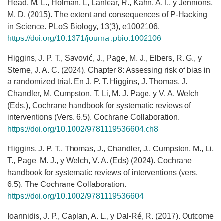
Head, M. L., Holman, L, Lanfear, R., Kahn, A.T., y Jennions,
M. D. (2015). The extent and consequences of P-Hacking
in Science. PLoS Biology, 13(3), e1002106.
https://doi.org/10.1371/journal.pbio.1002106
Higgins, J. P. T., Savović, J., Page, M. J., Elbers, R. G., y
Sterne, J. A. C. (2024). Chapter 8: Assessing risk of bias in
a randomized trial. En J. P. T. Higgins, J. Thomas, J.
Chandler, M. Cumpston, T. Li, M. J. Page, y V. A. Welch
(Eds.), Cochrane handbook for systematic reviews of
interventions (Vers. 6.5). Cochrane Collaboration.
https://doi.org/10.1002/9781119536604.ch8
Higgins, J. P. T., Thomas, J., Chandler, J., Cumpston, M., Li,
T., Page, M. J., y Welch, V. A. (Eds) (2024). Cochrane
handbook for systematic reviews of interventions (vers.
6.5). The Cochrane Collaboration.
https://doi.org/10.1002/9781119536604
Ioannidis, J. P., Caplan, A. L., y Dal-Ré, R. (2017). Outcome