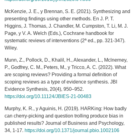
McKenzie, J. E., y Brennan, S. E. (2021). Synthesizing and
presenting findings using other methods. En J. P. T.
Higgins, J. Thomas, J. Chandler, M. Cumpston, T. Li, M. J.
Page, y V. A. Welch (Eds.), Cochrane handbook for
systematic reviews of interventions (2ª ed., pp. 321-347).
Wiley.
Munn, Z., Pollock, D., Khalil, H., Alexander, L., Mclnerney,
P., Godfrey, C. M., Peters, M., y Tricco, A. C. (2022). What
are scoping reviews? Providing a formal definition of
scoping reviews as a type of evidence synthesis. JBI
Evidence Synthesis, 20(4), 950–952.
https://doi.org/10.11124/JBIES-21-00483
Murphy, K. R., y Aguinis, H. (2019). HARKing: How badly
can cherry-picking and question trolling produce bias in
published results? Journal of Business and Psychology,
34, 1-17.
https://doi.org/10.1371/journal.pbio.1002106